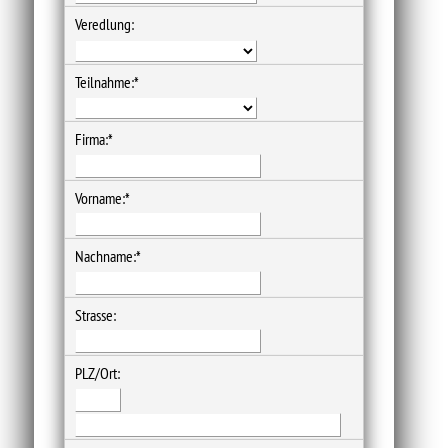
Veredlung:
Teilnahme:*
Firma:*
Vorname:*
Nachname:*
Strasse:
PLZ/Ort: